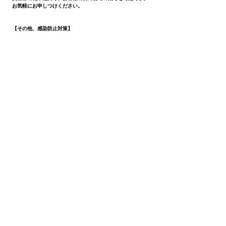
お気軽にお申しつけください。
【その他、感染防止対策】
・全ての道具に対する洗浄や消毒を徹底した衛生管理にて行
っております。
・スタッフ、女王様共にオフィス内や外出時や移動時のマス
ク着用、手洗い、うがいの徹底
・オフィス内の清掃、消毒、換気の徹底
・女王様の消毒液の常備と携帯の徹底
・セッション前の体温計測を含むスタッフや女王様の体調管
理の徹底
・公共交通機関以外を利用しての出勤の徹底
・接触を極力減らすための自宅待機の徹底
その他、可能な限りの感染症対策を徹底した上での営業を行
っております。
copyright @ 2018 Mistress Kira Official Site
K
-Corect-
R
All
rights reserved.
大阪市 個人調教型 SMクラブ
ＫＲ
無店舗型性風俗特
殊営業届出済
当サイトに掲載されている画像・データ・文章の無断での転載
や複製を禁じます。 18歳未満の閲覧は固くお断りします。