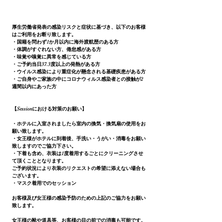
厚生労働省発表の感染リスクと症状に基づき、以下のお客様
はご利用をお断り致します。
・国籍を問わず1か月以内に海外渡航歴のある方
・体調がすぐれない方、倦怠感がある方
・味覚や嗅覚に異常を感じている方
・ご予約当日37.3度以上の発熱がある方
・ウイルス感染により重症化が懸念される基礎疾患がある方
・ご自身やご家族の中にコロナウィルス感染者との接触が2
週間以内にあった方
【Sessionにおける対策のお願い】
・ホテルに入室されましたら室内の換気・換気扇の使用をお
願い致します。
・女王様がホテルに到着後、手洗い・うがい・消毒を
お願い
致しますのでご協力下さい。
・下着も含め、衣装は1度着用するごとにクリーニングさせ
て頂くこととなります。
ご予約状況により衣装のリクエストの希望に添えない場合も
ございます。
・マスク着用でのセッション
お客様及び女王様
の感染予防のための上記のご協力をお願い
致します。
女王様の靴や道具等、お客様の目の前での消毒も可能です。