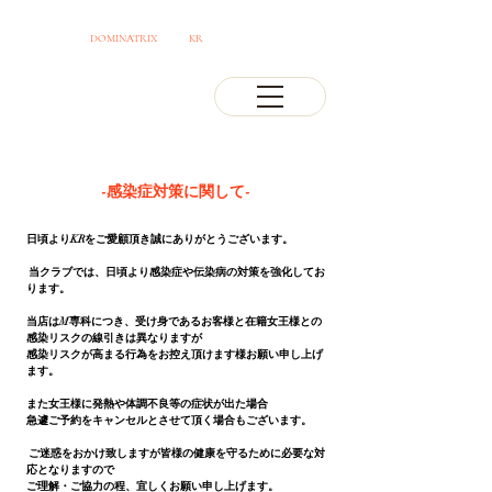
OSAKA JAPAN
DOMINATRIX
CLUB
KR
PROFESSIONAL MISTRESS
-感染症対策に関して-
日頃よりKRをご愛顧頂き誠にありがとうございます。
当クラブでは、日頃より感染症や伝染病の対策を
強化してお
ります。
当店はM専科につき、受け身であるお客様と在籍女王様との
感染リスクの線引きは異なりますが
感染リスクが高まる行為をお控え頂けます様お願い申し上げ
ます。
また女王様に発熱や体調不良等の症状が出た場合
急遽ご予約をキャンセルとさせて頂く場合もございます。
ご迷惑をおかけ致しますが皆様の健康を守るために必要な対
応となりますので
ご理解・ご協力の程、宜しくお願い申し上げます。